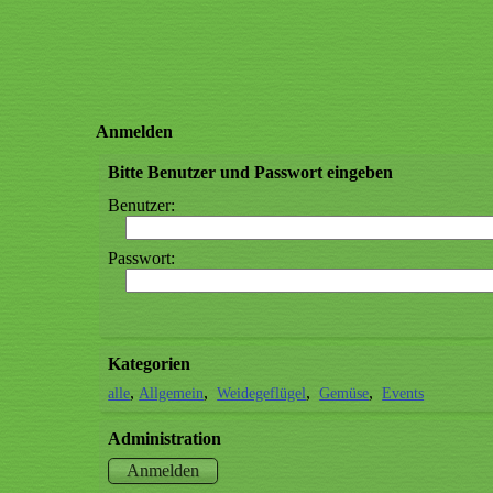
Anmelden
Bitte Benutzer und Passwort eingeben
Benutzer:
Passwort:
Kategorien
alle
Allgemein
Weidegeflügel
Gemüse
Events
Administration
Anmelden